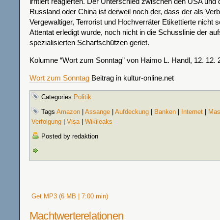
irritiert reagierten. Der Unterschied zwischen den USA und
Russland oder China ist derweil noch der, dass der als Ver
Vergewaltiger, Terrorist und Hochverräter Etikettierte nicht s
Attentat erledigt wurde, noch nicht in die Schusslinie der auf
spezialisierten Scharfschützen geriet.
Kolumne “Wort zum Sonntag” von Haimo L. Handl, 12. 12. 
Wort zum Sonntag
Beitrag in kultur-online.net
Categories
Politik
Tags
Amazon
|
Assange
|
Aufdeckung
|
Banken
|
Internet
|
Mas
Verfolgung
|
Visa
|
Wikileaks
Posted by redaktion
Get MP3 (6 MB | 7:00 min)
Machtwerterelationen