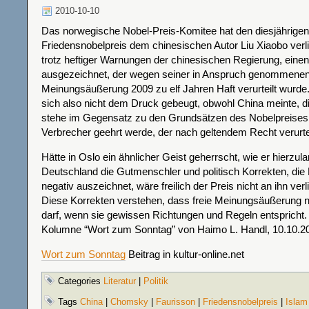
2010-10-10
Das norwegische Nobel-Preis-Komitee hat den diesjährigen
Friedensnobelpreis dem chinesischen Autor Liu Xiaobo verl
trotz heftiger Warnungen der chinesischen Regierung, eine
ausgezeichnet, der wegen seiner in Anspruch genommenen 
Meinungsäußerung 2009 zu elf Jahren Haft verurteilt wurde
sich also nicht dem Druck gebeugt, obwohl China meinte, d
stehe im Gegensatz zu den Grundsätzen des Nobelpreises, 
Verbrecher geehrt werde, der nach geltendem Recht verurtei
Hätte in Oslo ein ähnlicher Geist geherrscht, wie er hierzul
Deutschland die Gutmenschler und politisch Korrekten, die
negativ auszeichnet, wäre freilich der Preis nicht an ihn ver
Diese Korrekten verstehen, dass freie Meinungsäußerung nu
darf, wenn sie gewissen Richtungen und Regeln entspricht.
Kolumne “Wort zum Sonntag” von Haimo L. Handl, 10.10.2
Wort zum Sonntag
Beitrag in kultur-online.net
Categories
Literatur
|
Politik
Tags
China
|
Chomsky
|
Faurisson
|
Friedensnobelpreis
|
Islam