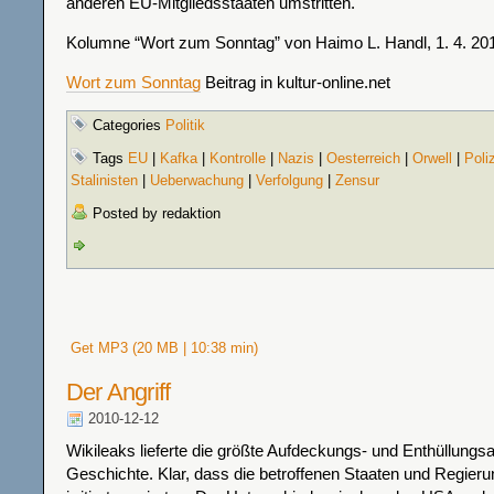
anderen EU-Mitgliedsstaaten umstritten.
Kolumne “Wort zum Sonntag” von Haimo L. Handl, 1. 4. 20
Wort zum Sonntag
Beitrag in kultur-online.net
Categories
Politik
Tags
EU
|
Kafka
|
Kontrolle
|
Nazis
|
Oesterreich
|
Orwell
|
Poli
Stalinisten
|
Ueberwachung
|
Verfolgung
|
Zensur
Posted by redaktion
Get MP3 (20 MB | 10:38 min)
Der Angriff
2010-12-12
Wikileaks lieferte die größte Aufdeckungs- und Enthüllungsa
Geschichte. Klar, dass die betroffenen Staaten und Regier