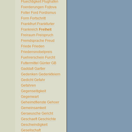
Fluechtigkeit
Flughafen
Foerderungen
Fojtova
Folter
Ford
Fordismus
Form
Fortschritt
Frankfrurt
Frankfurter
Frankreich
Freiheit
Freiraum
Freispruch
Fremdsprache
Freud
Friede
Frieden
Friedensnobelpreis
Fuehrerschein
Furcht
Futtermittel
Günter
GB
Gaddafi
Gartler
Gedenken
Gedenkfeiern
Gedicht
Gefahr
Gefahren
Gegenseitigkeit
Gegenwart
Geheimdfienste
Gehoer
Gemeinsamkeit
Geraeusche
Gericht
Geschaeft
Geschichte
Geschwindigkeit
Gesellschaft