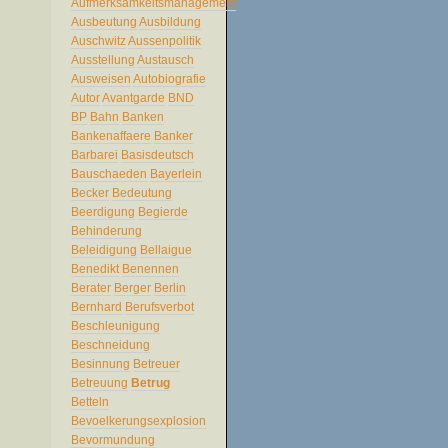
Aufmerksamkeitsmanagement
Ausbeutung
Ausbildung
Auschwitz
Aussenpolitik
Ausstellung
Austausch
Ausweisen
Autobiografie
Autor
Avantgarde
BND
BP
Bahn
Banken
Bankenaffaere
Banker
Barbarei
Basisdeutsch
Bauschaeden
Bayerlein
Becker
Bedeutung
Beerdigung
Begierde
Behinderung
Beleidigung
Bellaigue
Benedikt
Benennen
Berater
Berger
Berlin
Bernhard
Berufsverbot
Beschleunigung
Beschneidung
Besinnung
Betreuer
Betreuung
Betrug
Betteln
Bevoelkerungsexplosion
Bevormundung