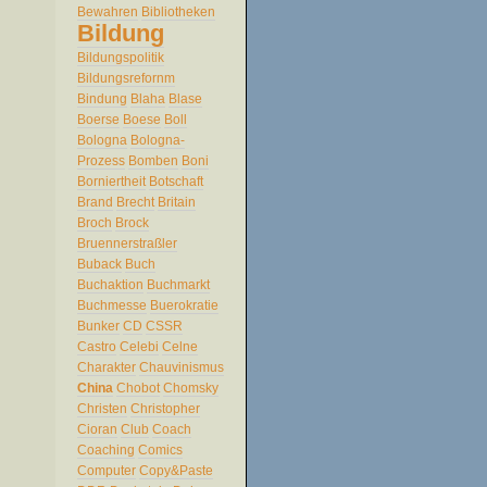
Bewahren
Bibliotheken
Bildung
Bildungspolitik
Bildungsrefornm
Bindung
Blaha
Blase
Boerse
Boese
Boll
Bologna
Bologna-
Prozess
Bomben
Boni
Borniertheit
Botschaft
Brand
Brecht
Britain
Broch
Brock
Bruennerstraßler
Buback
Buch
Buchaktion
Buchmarkt
Buchmesse
Buerokratie
Bunker
CD
CSSR
Castro
Celebi
Celne
Charakter
Chauvinismus
China
Chobot
Chomsky
Christen
Christopher
Cioran
Club
Coach
Coaching
Comics
Computer
Copy&Paste