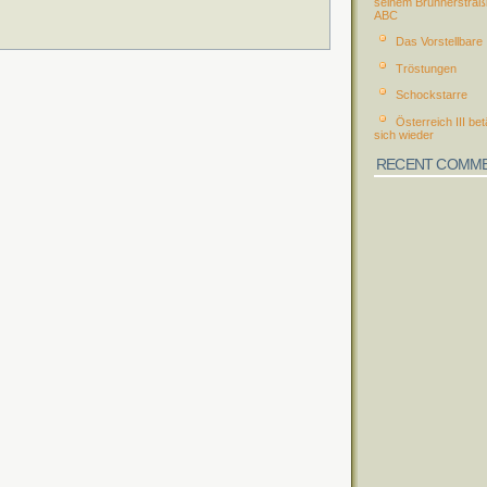
seinem Brünnerstraß
ABC
Das Vorstellbare
Tröstungen
Schockstarre
Österreich III bet
sich wieder
RECENT COMM