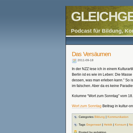
GLEICHGE
Podcast für Bildung, Ko
Das Versäumen
2011-09-18
In der NZZ lese ich in einem Kulturarti
Berlin ist es wie im Leben: Die Masse
dessen, was man erleben kann.” So ist
im falschen. Aber da es keine Paradies
Kolumne “Wort zum Sonntag” vom 18.
Wort zum Sonntag
Beitrag in kultur-on
Categories
Bildung
|
Kommunikation
Tags
Gegenwart
|
Hektik
|
Konsum
|
Ne
Posted by redaktion