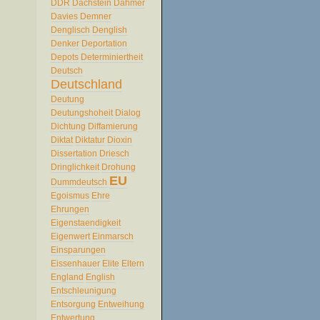
DDR
Dachstein
Dahmer
Davies
Demner
Denglisch
Denglish
Denker
Deportation
Depots
Determiniertheit
Deutsch
Deutschland
Deutung
Deutungshoheit
Dialog
Dichtung
Diffamierung
Diktat
Diktatur
Dioxin
Dissertation
Driesch
Dringlichkeit
Drohung
EU
Dummdeutsch
Egoismus
Ehre
Ehrungen
Eigenstaendigkeit
Eigenwert
Einmarsch
Einsparungen
Eissenhauer
Elite
Eltern
England
English
Entschleunigung
Entsorgung
Entweihung
Entwertung