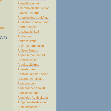
ler
Airen
Akademie
Albertina
Alkohol
Als-ob
Alte
Alter
Alterung
Amazon
Amoklauf
Amon
Analfabetismus
Anders
Andrea
Angst
ätigt
Anschaulichkeit
Antifestival
ENTS
Antirassismus
Antirauchergesetze
Antisemitismus
Appeasement
Arbeit
Arbeitslosigkeit
Arbeitszeit
Arme
Artensterben
Artenvielfalt
Artur
Asien
Assange
Atheismus
Atombomben
Atombombenabwurf
Atomkatastrophe
Atomkrieg
Aufdeckung
Aufgaben
Aufklaerung
Aufmerksamkeit