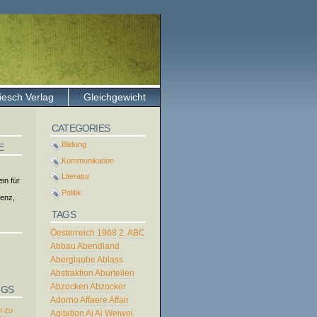
iesch Verlag
Gleichgewicht
CATEGORIES
Bildung
E
Kommunikation
Literatur
in für
Politik
tenz,
TAGS
Öesterreich
1968
2.
ABC
Abbau
Abendland
Aberglaube
Ablass
Abstraktion
Aburteilen
Abzocken
Abzocker
NGS
Adorno
Affaere
Affair
 zu
Agitation
Ai
Ai Weiwei