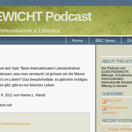
WICHT Podcast
mmunikation & Literatur
Home
BBC News
Dr
ABOUT THIS SIT
kel den Satz “Beim Internationalen Literaturfestival
Der Podcast von
GLEICHGEWICHT,
 dessen, was man versäumt, ist grösser als die Masse
Bildungs- & Kulturvere
Kommunikation,
’s im Leben? Das bewahrheitete: es gibt kein richtiges
interkulturelle Kompe
e gibt, gibt es nur falsches Leben.
Bildung & Literatur
SUBSCRIBE
 9. 2011 von Haimo L. Handl
RSS Feed
line.net
RSS Feed with
comments
RECENT POSTI
rvositaet
|
Versaeumen
Thomas Hofmann