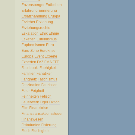
Enzensberger
Erdbeben
Erfahrung
Erinnerung
Ersatzhandlung
Eruopa
Erzieher
Erziehung
Erziehungsrechte
Eskalation
Ethik
Ethnie
Etiketten
Eufemismus
Euphemismen
Euro
Euro-Zone
Eurokrise
Europa
Event
Experte
Experten
FAZ
FMA
FTT
Facebook.
Faehigkeit
Familien
Fanatiker
Fangnetz
Faschismus
Faszination
Faurisson
Feier
Feigheit
Feinheiten
Fetisch
Feuerwerk
Figel
Fiktion
Film
Finanzkrise
Finanztransaktionssteuer
Finanzwesen
Fiskalunion
Fixierung
Fluch
Fluchtgheld