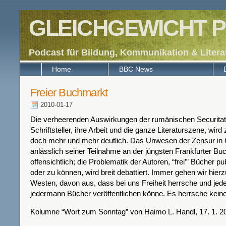
GLEICHGEWICHT P
Podcast für Bildung, Kommunikation & Litera
Home
BBC News
Freier Buchmarkt
2010-01-17
Die verheerenden Auswirkungen der rumänischen Securitate
Schriftsteller, ihre Arbeit und die ganze Literaturszene, wird 
doch mehr und mehr deutlich. Das Unwesen der Zensur in Ch
anlässlich seiner Teilnahme an der jüngsten Frankfurter Bu
offensichtlich; die Problematik der Autoren, “frei’” Bücher pu
oder zu können, wird breit debattiert. Immer gehen wir hier
Westen, davon aus, dass bei uns Freiheit herrsche und jed
jedermann Bücher veröffentlichen könne. Es herrsche kein
Kolumne “Wort zum Sonntag” von Haimo L. Handl, 17. 1. 2