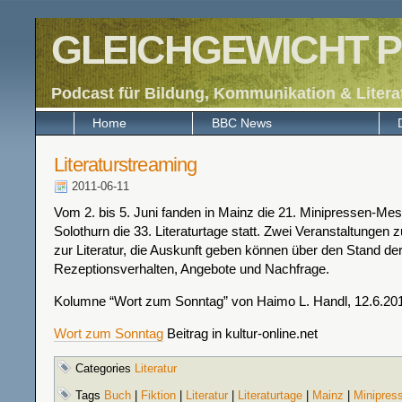
GLEICHGEWICHT P
Podcast für Bildung, Kommunikation & Litera
Home
BBC News
Literaturstreaming
2011-06-11
Vom 2. bis 5. Juni fanden in Mainz die 21. Minipressen-Mes
Solothurn die 33. Literaturtage statt. Zwei Veranstaltunge
zur Literatur, die Auskunft geben können über den Stand de
Rezeptionsverhalten, Angebote und Nachfrage.
Kolumne “Wort zum Sonntag” von Haimo L. Handl, 12.6.20
Wort zum Sonntag
Beitrag in kultur-online.net
Categories
Literatur
Tags
Buch
|
Fiktion
|
Literatur
|
Literaturtage
|
Mainz
|
Minipres