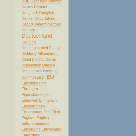
DDR
Dachstein
Dahmer
Davies
Demner
Denglisch
Denglish
Denker
Deportation
Depots
Determiniertheit
Deutsch
Deutschland
Deutung
Deutungshoheit
Dialog
Dichtung
Diffamierung
Diktat
Diktatur
Dioxin
Dissertation
Driesch
Dringlichkeit
Drohung
EU
Dummdeutsch
Egoismus
Ehre
Ehrungen
Eigenstaendigkeit
Eigenwert
Einmarsch
Einsparungen
Eissenhauer
Elite
Eltern
England
English
Entschleunigung
Entsorgung
Entweihung
Entwertung