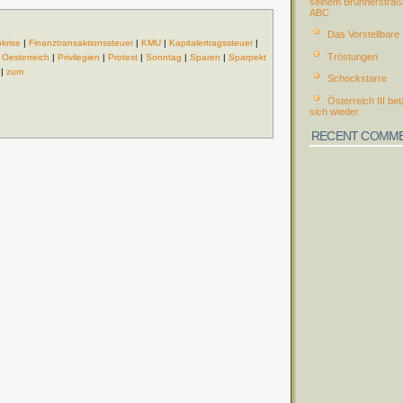
seinem Brünnerstraß
ABC
Das Vorstellbare
krise
|
Finanztransaktionssteuer
|
KMU
|
Kapitalertragssteuer
|
Tröstungen
|
Oesterreich
|
Privilegien
|
Protest
|
Sonntag
|
Sparen
|
Sparpekt
|
zum
Schockstarre
Österreich III bet
sich wieder
RECENT COMM