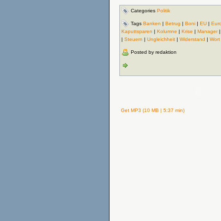
Categories
Politik
Tags
Banken
|
Betrug
|
Boni
|
EU
|
Euro
Kaputtsparen
|
Kolumne
|
Krise
|
Manager
|
Steuern
|
Ungleichheit
|
Widerstand
|
Wort
Posted by redaktion
Get MP3 (10 MB | 5:37 min)