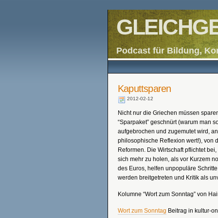
GLEICHGE
Podcast für Bildung, Ko
Kaputtsparen
2012-02-12
Nicht nur die Griechen müssen spare
“Sparpaket” geschnürt (warum man s
aufgebrochen und zugemutet wird, ans
philosophische Reflexion wert!), von d
Reformen. Die Wirtschaft pflichtet bei
sich mehr zu holen, als vor Kurzem no
des Euros, helfen unpopuläre Schritte
werden breitgetreten und Kritik als u
Kolumne “Wort zum Sonntag” von Haim
Wort zum Sonntag
Beitrag in kultur-on