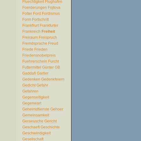
Fluechtigkeit
Flughafen
Foerderungen
Fojtova
Folter
Ford
Fordismus
Form
Fortschritt
Frankfrurt
Frankfurter
Frankreich
Freiheit
Freiraum
Freispruch
Fremdsprache
Freud
Friede
Frieden
Friedensnobelpreis
Fuehrerschein
Furcht
Futtermittel
Günter
GB
Gaddafi
Gartler
Gedenken
Gedenkfeiern
Gedicht
Gefahr
Gefahren
Gegenseitigkeit
Gegenwart
Geheimdfienste
Gehoer
Gemeinsamkeit
Geraeusche
Gericht
Geschaeft
Geschichte
Geschwindigkeit
Gesellschaft