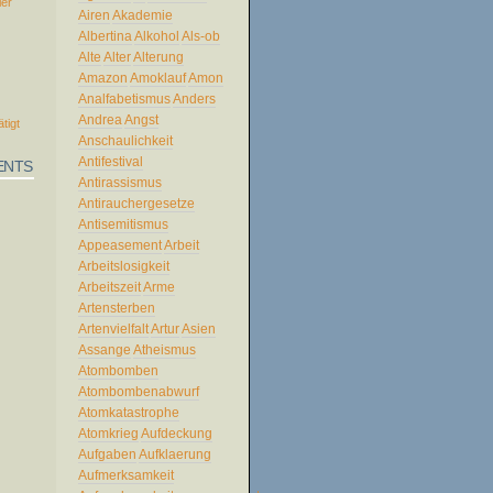
ler
Airen
Akademie
Albertina
Alkohol
Als-ob
Alte
Alter
Alterung
Amazon
Amoklauf
Amon
Analfabetismus
Anders
Andrea
Angst
ätigt
Anschaulichkeit
Antifestival
ENTS
Antirassismus
Antirauchergesetze
Antisemitismus
Appeasement
Arbeit
Arbeitslosigkeit
Arbeitszeit
Arme
Artensterben
Artenvielfalt
Artur
Asien
Assange
Atheismus
Atombomben
Atombombenabwurf
Atomkatastrophe
Atomkrieg
Aufdeckung
Aufgaben
Aufklaerung
Aufmerksamkeit