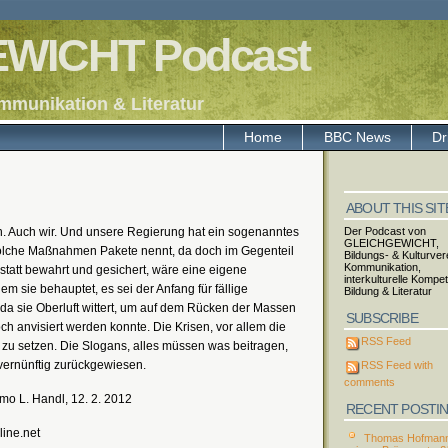
WICHT Podcast
mmunikation & Literatur
Home
BBC News
Dr
ABOUT THIS SIT
n. Auch wir. Und unsere Regierung hat ein sogenanntes
Der Podcast von
GLEICHGEWICHT,
olche Maßnahmen Pakete nennt, da doch im Gegenteil
Bildungs- & Kulturvere
Kommunikation,
tatt bewahrt und gesichert, wäre eine eigene
interkulturelle Kompe
em sie behauptet, es sei der Anfang für fällige
Bildung & Literatur
, da sie Oberluft wittert, um auf dem Rücken der Massen
SUBSCRIBE
ch anvisiert werden konnte. Die Krisen, vor allem die
RSS Feed
 zu setzen. Die Slogans, alles müssen was beitragen,
nvernünftig zurückgewiesen.
RSS Feed with
comments
o L. Handl, 12. 2. 2012
RECENT POSTI
line.net
Thomas Hofmann