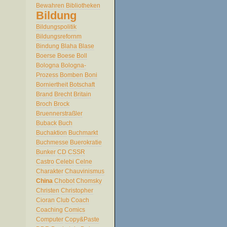
Bewahren
Bibliotheken
Bildung
Bildungspolitik
Bildungsrefornm
Bindung
Blaha
Blase
Boerse
Boese
Boll
Bologna
Bologna-
Prozess
Bomben
Boni
Borniertheit
Botschaft
Brand
Brecht
Britain
Broch
Brock
Bruennerstraßler
Buback
Buch
Buchaktion
Buchmarkt
Buchmesse
Buerokratie
Bunker
CD
CSSR
Castro
Celebi
Celne
Charakter
Chauvinismus
China
Chobot
Chomsky
Christen
Christopher
Cioran
Club
Coach
Coaching
Comics
Computer
Copy&Paste