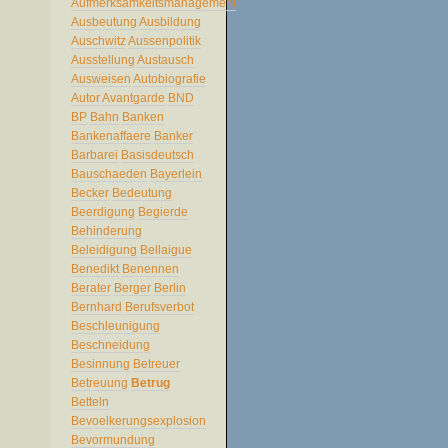
Aufmerksamkeitsmanagement
Ausbeutung
Ausbildung
Auschwitz
Aussenpolitik
Ausstellung
Austausch
Ausweisen
Autobiografie
Autor
Avantgarde
BND
BP
Bahn
Banken
Bankenaffaere
Banker
Barbarei
Basisdeutsch
Bauschaeden
Bayerlein
Becker
Bedeutung
Beerdigung
Begierde
Behinderung
Beleidigung
Bellaigue
Benedikt
Benennen
Berater
Berger
Berlin
Bernhard
Berufsverbot
Beschleunigung
Beschneidung
Besinnung
Betreuer
Betreuung
Betrug
Betteln
Bevoelkerungsexplosion
Bevormundung