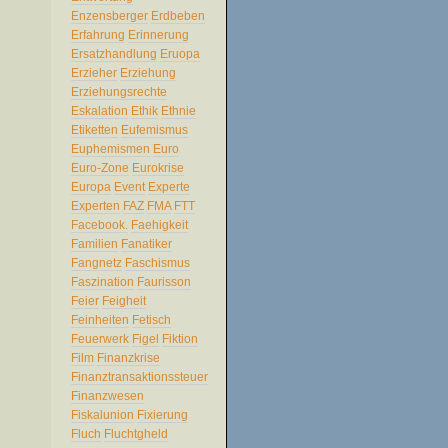
Enzensberger
Erdbeben
Erfahrung
Erinnerung
Ersatzhandlung
Eruopa
Erzieher
Erziehung
Erziehungsrechte
Eskalation
Ethik
Ethnie
Etiketten
Eufemismus
Euphemismen
Euro
Euro-Zone
Eurokrise
Europa
Event
Experte
Experten
FAZ
FMA
FTT
Facebook.
Faehigkeit
Familien
Fanatiker
Fangnetz
Faschismus
Faszination
Faurisson
Feier
Feigheit
Feinheiten
Fetisch
Feuerwerk
Figel
Fiktion
Film
Finanzkrise
Finanztransaktionssteuer
Finanzwesen
Fiskalunion
Fixierung
Fluch
Fluchtgheld