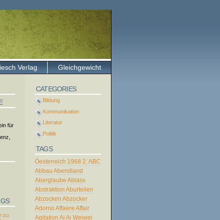
iesch Verlag
Gleichgewicht
CATEGORIES
Bildung
E
Kommunikation
Literatur
in für
Politik
tenz,
TAGS
Öesterreich
1968
2.
ABC
Abbau
Abendland
Aberglaube
Ablass
Abstraktion
Aburteilen
Abzocken
Abzocker
NGS
Adorno
Affaere
Affair
 zu
Agitation
Ai
Ai Weiwei