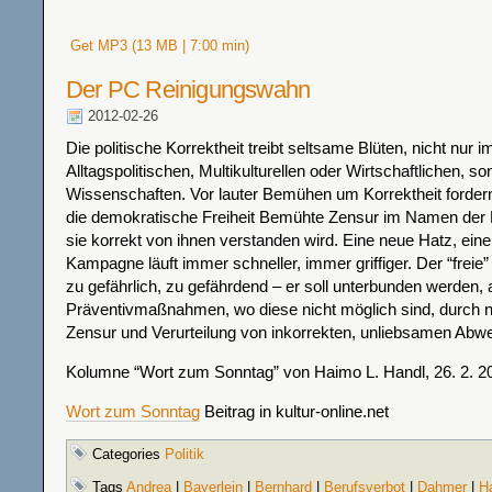
Get MP3 (13 MB | 7:00 min)
Der PC Reinigungswahn
2012-02-26
Die politische Korrektheit treibt seltsame Blüten, nicht nur i
Alltagspolitischen, Multikulturellen oder Wirtschaftlichen, s
Wissenschaften. Vor lauter Bemühen um Korrektheit ford
die demokratische Freiheit Bemühte Zensur im Namen der 
sie korrekt von ihnen verstanden wird. Eine neue Hatz, eine
Kampagne läuft immer schneller, immer griffiger. Der “freie
zu gefährlich, zu gefährdend – er soll unterbunden werden
Präventivmaßnahmen, wo diese nicht möglich sind, durch n
Zensur und Verurteilung von inkorrekten, unliebsamen Abwe
Kolumne “Wort zum Sonntag” von Haimo L. Handl, 26. 2. 2
Wort zum Sonntag
Beitrag in kultur-online.net
Categories
Politik
Tags
Andrea
|
Bayerlein
|
Bernhard
|
Berufsverbot
|
Dahmer
|
H