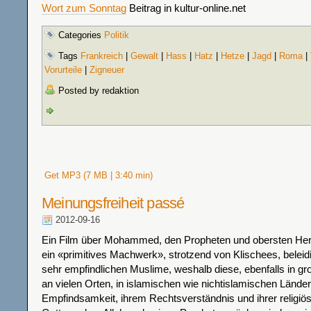
Wort zum Sonntag
Beitrag in kultur-online.net
Categories
Politik
Tags
Frankreich
|
Gewalt
|
Hass
|
Hatz
|
Hetze
|
Jagd
|
Roma
|
Vorurteile
|
Zigneuer
Posted by redaktion
Get MP3 (7 MB | 3:40 min)
Meinungsfreiheit passé
2012-09-16
Ein Film über Mohammed, den Propheten und obersten He
ein «primitives Machwerk», strotzend von Klischees, beleidig
sehr empfindlichen Muslime, weshalb diese, ebenfalls in 
an vielen Orten, in islamischen wie nichtislamischen Lände
Empfindsamkeit, ihrem Rechtsverständnis und ihrer religi