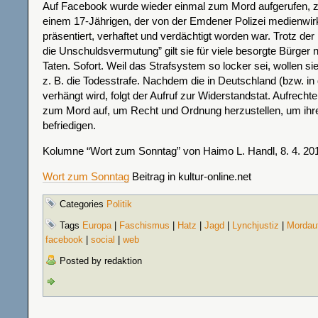
Auf Facebook wurde wieder einmal zum Mord aufgerufen, zu
einem 17-Jährigen, der von der Emdener Polizei medienwirk
präsentiert, verhaftet und verdächtigt worden war. Trotz der 
die Unschuldsvermutung” gilt sie für viele besorgte Bürger n
Taten. Sofort. Weil das Strafsystem so locker sei, wollen si
z. B. die Todesstrafe. Nachdem die in Deutschland (bzw. in 
verhängt wird, folgt der Aufruf zur Widerstandstat. Aufrecht
zum Mord auf, um Recht und Ordnung herzustellen, um ih
befriedigen.
Kolumne “Wort zum Sonntag” von Haimo L. Handl, 8. 4. 20
Wort zum Sonntag
Beitrag in kultur-online.net
Categories
Politik
Tags
Europa
|
Faschismus
|
Hatz
|
Jagd
|
Lynchjustiz
|
Mordauf
facebook
|
social
|
web
Posted by redaktion