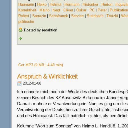
Haumann
|
Heiko
|
Helmut
|
Hermann
|
Historiker
|
Hurton
|
Inquisit
Korrektheit
|
Malrio
|
Negt
|
Oliver
|
Oskar
|
PC
|
Peter
|
Publikatio
Robert
|
Sarrazin
|
Schafranek
|
Service
|
Steinbach
|
Trotzki
|
Web
politische
Posted by redaktion
Get MP3 (9 MB | 4:48 min)
Anspruch & Wirklichkeit
2012-01-08
Ich erinnere mich noch der Worte des deutschen Bundesprä
seinem Besuch des KZ Auschwitz-Birkenau im Jänner ver
Damals mahnte er Verantwortung ein. Nun, es ging um die 
Verantwortung der Deutschen zu ihrer Geschichte, insbeso
und des Holocaust. Das fällt natürlich leichter, als persönli
Kolumne “Wort zum Sonntag” von Haimo L. Handl, 8. 1. 20