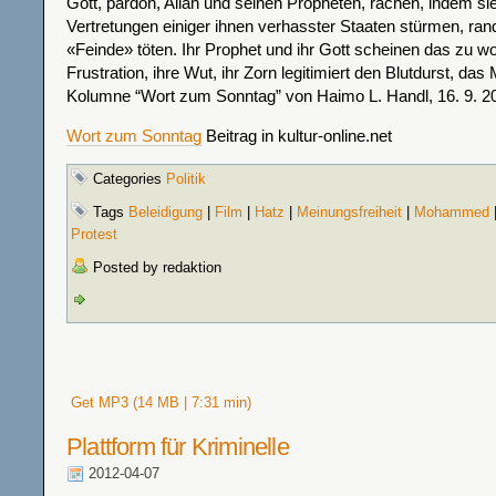
Gott, pardon, Allah und seinen Propheten, rächen, indem sie 
Vertretungen einiger ihnen verhasster Staaten stürmen, ran
«Feinde» töten. Ihr Prophet und ihr Gott scheinen das zu wol
Frustration, ihre Wut, ihr Zorn legitimiert den Blutdurst, das
Kolumne “Wort zum Sonntag” von Haimo L. Handl, 16. 9. 2
Wort zum Sonntag
Beitrag in kultur-online.net
Categories
Politik
Tags
Beleidigung
|
Film
|
Hatz
|
Meinungsfreiheit
|
Mohammed
Protest
Posted by redaktion
Get MP3 (14 MB | 7:31 min)
Plattform für Kriminelle
2012-04-07