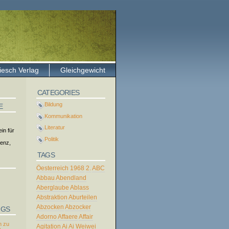
iesch Verlag
Gleichgewicht
CATEGORIES
Bildung
E
Kommunikation
Literatur
in für
Politik
tenz,
TAGS
Öesterreich
1968
2.
ABC
Abbau
Abendland
Aberglaube
Ablass
Abstraktion
Aburteilen
Abzocken
Abzocker
NGS
Adorno
Affaere
Affair
 zu
Agitation
Ai
Ai Weiwei