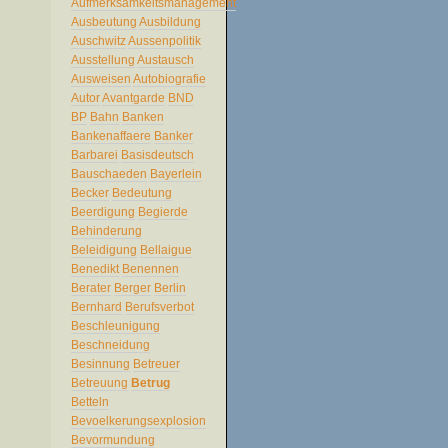
Aufmerksamkeitsmanagement
Ausbeutung
Ausbildung
Auschwitz
Aussenpolitik
Ausstellung
Austausch
Ausweisen
Autobiografie
Autor
Avantgarde
BND
BP
Bahn
Banken
Bankenaffaere
Banker
Barbarei
Basisdeutsch
Bauschaeden
Bayerlein
Becker
Bedeutung
Beerdigung
Begierde
Behinderung
Beleidigung
Bellaigue
Benedikt
Benennen
Berater
Berger
Berlin
Bernhard
Berufsverbot
Beschleunigung
Beschneidung
Besinnung
Betreuer
Betreuung
Betrug
Betteln
Bevoelkerungsexplosion
Bevormundung