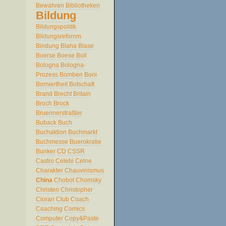
Bewahren
Bibliotheken
Bildung
Bildungspolitik
Bildungsrefornm
Bindung
Blaha
Blase
Boerse
Boese
Boll
Bologna
Bologna-
Prozess
Bomben
Boni
Borniertheit
Botschaft
Brand
Brecht
Britain
Broch
Brock
Bruennerstraßler
Buback
Buch
Buchaktion
Buchmarkt
Buchmesse
Buerokratie
Bunker
CD
CSSR
Castro
Celebi
Celne
Charakter
Chauvinismus
China
Chobot
Chomsky
Christen
Christopher
Cioran
Club
Coach
Coaching
Comics
Computer
Copy&Paste