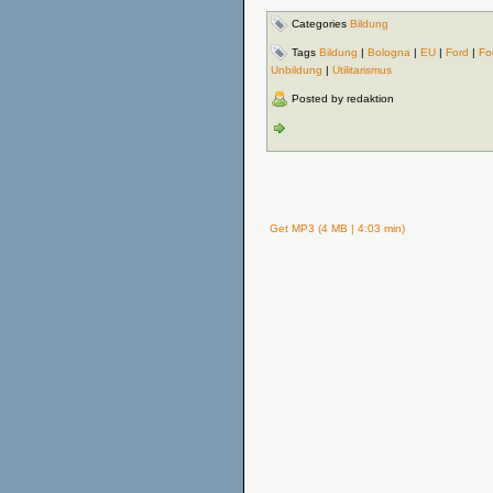
Categories
Bildung
Tags
Bildung
|
Bologna
|
EU
|
Ford
|
Fo
Unbildung
|
Utilitarismus
Posted by redaktion
Get MP3 (4 MB | 4:03 min)