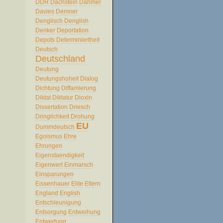
DDR
Dachstein
Dahmer
Davies
Demner
Denglisch
Denglish
Denker
Deportation
Depots
Determiniertheit
Deutsch
Deutschland
Deutung
Deutungshoheit
Dialog
Dichtung
Diffamierung
Diktat
Diktatur
Dioxin
Dissertation
Driesch
Dringlichkeit
Drohung
EU
Dummdeutsch
Egoismus
Ehre
Ehrungen
Eigenstaendigkeit
Eigenwert
Einmarsch
Einsparungen
Eissenhauer
Elite
Eltern
England
English
Entschleunigung
Entsorgung
Entweihung
Entwertung