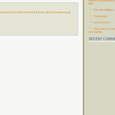
seinem Brünnerstraß
ABC
Das Vorstellbare
rdismus
|
Kraus
|
Nuetzlichkeit
|
Nutzen
|
Standardisierung
|
Tröstungen
Schockstarre
Österreich III bet
sich wieder
RECENT COMM