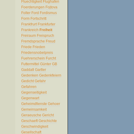
Fluechtigkeit
Flughafen
Foerderungen
Fojtova
Folter
Ford
Fordismus
Form
Fortschritt
Frankfrurt
Frankfurter
Frankreich
Freiheit
Freiraum
Freispruch
Fremdsprache
Freud
Friede
Frieden
Friedensnobelpreis
Fuehrerschein
Furcht
Futtermittel
Günter
GB
Gaddafi
Gartler
Gedenken
Gedenkfeiern
Gedicht
Gefahr
Gefahren
Gegenseitigkeit
Gegenwart
Geheimdfienste
Gehoer
Gemeinsamkeit
Geraeusche
Gericht
Geschaeft
Geschichte
Geschwindigkeit
Gesellschaft