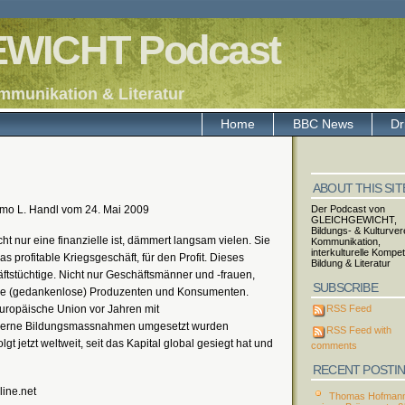
WICHT Podcast
mmunikation & Literatur
Home
BBC News
Dr
ABOUT THIS SIT
mo L. Handl vom 24. Mai 2009
Der Podcast von
GLEICHGEWICHT,
Bildungs- & Kulturvere
cht nur eine finanzielle ist, dämmert langsam vielen. Sie
Kommunikation,
interkulturelle Kompe
as profitable Kriegsgeschäft, für den Profit. Dieses
Bildung & Literatur
äftstüchtige. Nicht nur Geschäftsmänner und -frauen,
SUBSCRIBE
se (gedankenlose) Produzenten und Konsumenten.
uropäische Union vor Jahren mit
RSS Feed
derne Bildungsmassnahmen umgesetzt wurden
RSS Feed with
gt jetzt weltweit, seit das Kapital global gesiegt hat und
comments
RECENT POSTI
line.net
Thomas Hofmann