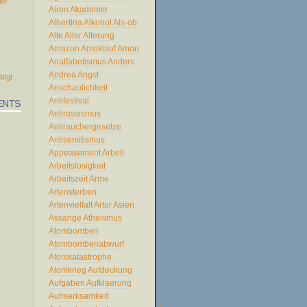
ler
Airen
Akademie
Albertina
Alkohol
Als-ob
Alte
Alter
Alterung
Amazon
Amoklauf
Amon
Analfabetismus
Anders
Andrea
Angst
ätigt
Anschaulichkeit
Antifestival
ENTS
Antirassismus
Antirauchergesetze
Antisemitismus
Appeasement
Arbeit
Arbeitslosigkeit
Arbeitszeit
Arme
Artensterben
Artenvielfalt
Artur
Asien
Assange
Atheismus
Atombomben
Atombombenabwurf
Atomkatastrophe
Atomkrieg
Aufdeckung
Aufgaben
Aufklaerung
Aufmerksamkeit