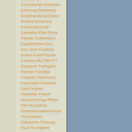
Enzensberger
Erdbeben
Erfahrung
Erinnerung
Ersatzhandlung
Eruopa
Erzieher
Erziehung
Erziehungsrechte
Eskalation
Ethik
Ethnie
Etiketten
Eufemismus
Euphemismen
Euro
Euro-Zone
Eurokrise
Europa
Event
Experte
Experten
FAZ
FMA
FTT
Facebook.
Faehigkeit
Familien
Fanatiker
Fangnetz
Faschismus
Faszination
Faurisson
Feier
Feigheit
Feinheiten
Fetisch
Feuerwerk
Figel
Fiktion
Film
Finanzkrise
Finanztransaktionssteuer
Finanzwesen
Fiskalunion
Fixierung
Fluch
Fluchtgheld