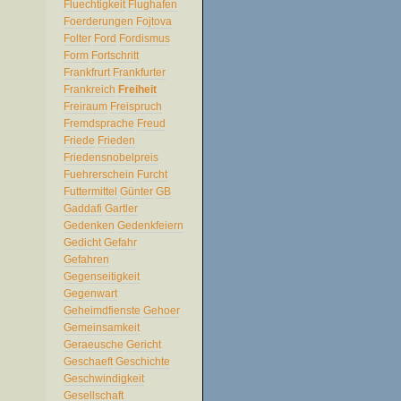
Fluechtigkeit
Flughafen
Foerderungen
Fojtova
Folter
Ford
Fordismus
Form
Fortschritt
Frankfrurt
Frankfurter
Frankreich
Freiheit
Freiraum
Freispruch
Fremdsprache
Freud
Friede
Frieden
Friedensnobelpreis
Fuehrerschein
Furcht
Futtermittel
Günter
GB
Gaddafi
Gartler
Gedenken
Gedenkfeiern
Gedicht
Gefahr
Gefahren
Gegenseitigkeit
Gegenwart
Geheimdfienste
Gehoer
Gemeinsamkeit
Geraeusche
Gericht
Geschaeft
Geschichte
Geschwindigkeit
Gesellschaft