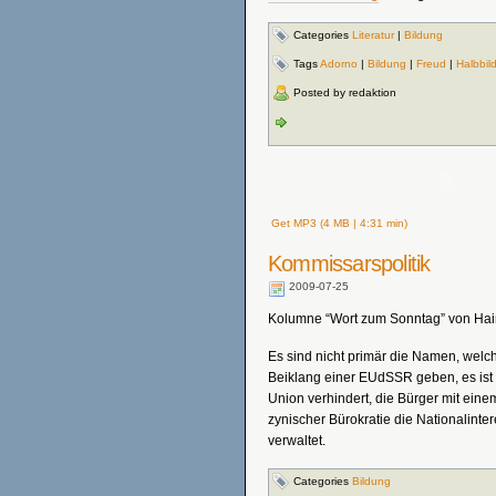
Categories
Literatur
|
Bildung
Tags
Adorno
|
Bildung
|
Freud
|
Halbbil
Posted by redaktion
Get MP3 (4 MB | 4:31 min)
Kommissarspolitik
2009-07-25
Kolumne “Wort zum Sonntag” von Haim
Es sind nicht primär die Namen, wel
Beiklang einer EUdSSR geben, es ist 
Union verhindert, die Bürger mit ein
zynischer Bürokratie die Nationalint
verwaltet.
Categories
Bildung