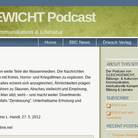
WICHT Podcast
mmunikation & Literatur
Home
BBC News
Driesch Verlag
ABOUT THIS SIT
len weite Teile der Massenmedien. Die Nachrichten
Der Podcast von
GLEICHGEWICHT,
it Krimis, Horror- und Kriegsfilmen zu ergänzen. Die
Bildungs- & Kulturvere
Kommunikation,
 alles scheint sich anzugleichen, Ähnlichkeiten prägen
interkulturelle Kompe
hren zu Staunen, Abscheu vielleicht und Empörung,
Bildung & Literatur
Man sitzt, sieht – und macht weiter. Divertimento.
SUBSCRIBE
falls “Zerstreuung”. Unterhaltsame Erholung und
RSS Feed
RSS Feed with
o L. Handl, 27. 5. 2012
comments
RECENT POSTI
line.net
Thomas Hofmann