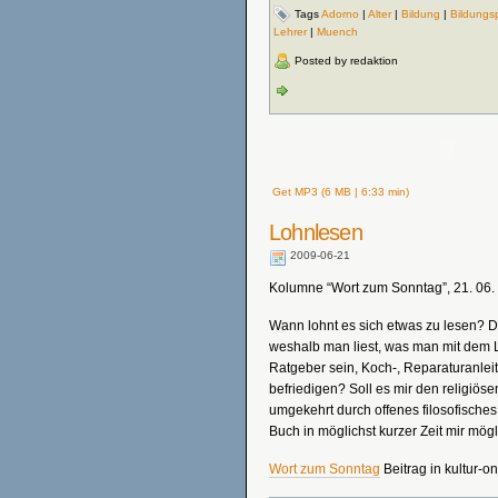
Tags
Adorno
|
Alter
|
Bildung
|
Bildungsp
Lehrer
|
Muench
Posted by redaktion
Get MP3 (6 MB | 6:33 min)
Lohnlesen
2009-06-21
Kolumne “Wort zum Sonntag”, 21. 06.
Wann lohnt es sich etwas zu lesen? D
weshalb man liest, was man mit dem Les
Ratgeber sein, Koch-, Reparaturanleit
befriedigen? Soll es mir den religiö
umgekehrt durch offenes filosofisches
Buch in möglichst kurzer Zeit mir mög
Wort zum Sonntag
Beitrag in kultur-on