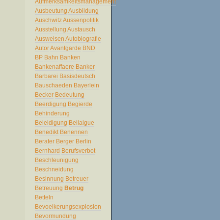
Aufmerksamkeitsmanagement
Ausbeutung
Ausbildung
Auschwitz
Aussenpolitik
Ausstellung
Austausch
Ausweisen
Autobiografie
Autor
Avantgarde
BND
BP
Bahn
Banken
Bankenaffaere
Banker
Barbarei
Basisdeutsch
Bauschaeden
Bayerlein
Becker
Bedeutung
Beerdigung
Begierde
Behinderung
Beleidigung
Bellaigue
Benedikt
Benennen
Berater
Berger
Berlin
Bernhard
Berufsverbot
Beschleunigung
Beschneidung
Besinnung
Betreuer
Betreuung
Betrug
Betteln
Bevoelkerungsexplosion
Bevormundung