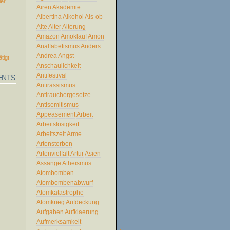
ler
Airen
Akademie
Albertina
Alkohol
Als-ob
Alte
Alter
Alterung
Amazon
Amoklauf
Amon
Analfabetismus
Anders
Andrea
Angst
ätigt
Anschaulichkeit
Antifestival
ENTS
Antirassismus
Antirauchergesetze
Antisemitismus
Appeasement
Arbeit
Arbeitslosigkeit
Arbeitszeit
Arme
Artensterben
Artenvielfalt
Artur
Asien
Assange
Atheismus
Atombomben
Atombombenabwurf
Atomkatastrophe
Atomkrieg
Aufdeckung
Aufgaben
Aufklaerung
Aufmerksamkeit