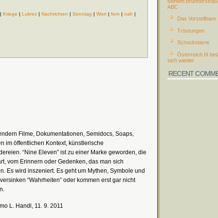
seinem Brünnerstraß
ABC
|
Kriege
|
Lukrez
|
Nachrichten
|
Sonntag
|
Wort
|
fern
|
nah
|
Das Vorstellbare
Tröstungen
Schockstarre
Österreich III bet
sich wieder
RECENT COMM
Sendern Filme, Dokumentationen, Semidocs, Soaps,
n im öffentlichen Kontext, künstlerische
reien. “Nine Eleven” ist zu einer Marke geworden, die
klärt, vom Erinnern oder Gedenken, das man sich
en. Es wird inszeniert. Es geht um Mythen, Symbole und
n versinken “Wahrheiten” oder kommen erst gar nicht
n.
o L. Handl, 11. 9. 2011