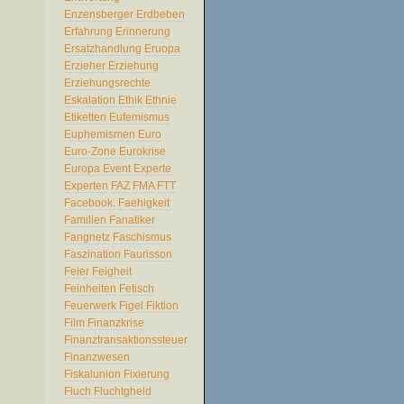
Enzensberger
Erdbeben
Erfahrung
Erinnerung
Ersatzhandlung
Eruopa
Erzieher
Erziehung
Erziehungsrechte
Eskalation
Ethik
Ethnie
Etiketten
Eufemismus
Euphemismen
Euro
Euro-Zone
Eurokrise
Europa
Event
Experte
Experten
FAZ
FMA
FTT
Facebook.
Faehigkeit
Familien
Fanatiker
Fangnetz
Faschismus
Faszination
Faurisson
Feier
Feigheit
Feinheiten
Fetisch
Feuerwerk
Figel
Fiktion
Film
Finanzkrise
Finanztransaktionssteuer
Finanzwesen
Fiskalunion
Fixierung
Fluch
Fluchtgheld