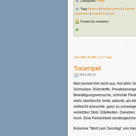
Categories
Politik
Tags
Adorno
|
Katastrophen
|
Kolumne
verdecken
|
verstehen
|
zum
Posted by redaktion
Get MP3 (8 MB | 4:17 min)
Trauerspiel
2011-09-10
Man kommt ihm nicht aus. Auf allen 
Schnulzen, Rührstoffe, Privatisierunge
Bewältigungsversuche, schnöde Fledde
mehr übertüncht, lenkt, ablenkt, als 
vielleicht wünschte, ganz zu schweig
verletzten Stolz. Eitelkeiten. Danebe
hoch. Eine Peinlichkeit sondergleiche
Kolumne “Wort zum Sonntag” von Haim