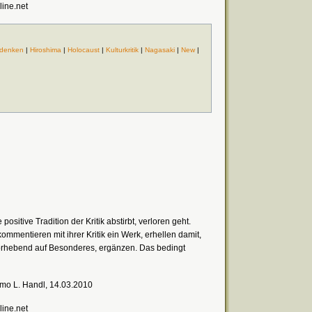
line.net
denken
|
Hiroshima
|
Holocaust
|
Kulturkritik
|
Nagasaki
|
New
|
 positive Tradition der Kritik abstirbt, verloren geht.
e kommentieren mit ihrer Kritik ein Werk, erhellen damit,
hebend auf Besonderes, ergänzen. Das bedingt
mo L. Handl, 14.03.2010
line.net