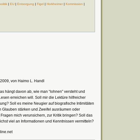
olitik
|
EU
|
Entsorgung
|
Figel
|
Horkheimer
|
Kommission
|
 2009, von Haimo L. Handl
as hängt davon ab, wie man “lohnen” versteht und
en erreichen will. Soll mir die Lektüre hilfreicher
ung? Soll es meine Neugier auf biografische Intimitäten
sen Glauben stärken und Zweifel ausräumen oder
 Fragen mich verunsichern, zur Kritik bringen? Soll das
lichst viel an Informationen und Kenntnissen vermitteln?
line.net