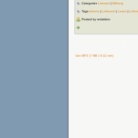
Categories
Literatur
|
Bildung
Tags
Adorno
|
Lektuere
|
Lesen
|
Lohn
Posted by redaktion
Get MP3 (7 MB | 6:32 min)