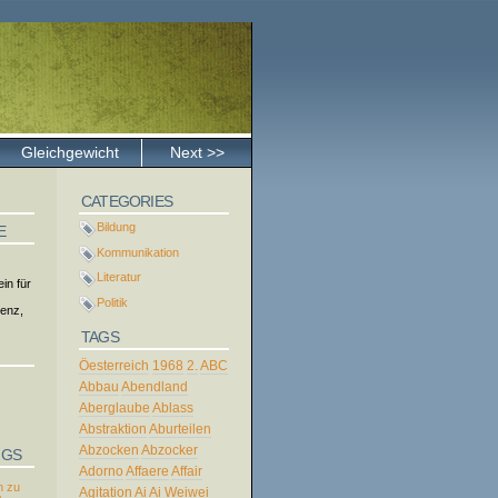
Gleichgewicht
Next >>
CATEGORIES
Bildung
E
Kommunikation
Literatur
in für
Politik
tenz,
TAGS
Öesterreich
1968
2.
ABC
Abbau
Abendland
Aberglaube
Ablass
Abstraktion
Aburteilen
Abzocken
Abzocker
NGS
Adorno
Affaere
Affair
 zu
Agitation
Ai
Ai Weiwei