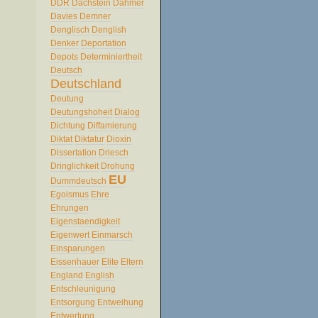
DDR
Dachstein
Dahmer
Davies
Demner
Denglisch
Denglish
Denker
Deportation
Depots
Determiniertheit
Deutsch
Deutschland
Deutung
Deutungshoheit
Dialog
Dichtung
Diffamierung
Diktat
Diktatur
Dioxin
Dissertation
Driesch
Dringlichkeit
Drohung
EU
Dummdeutsch
Egoismus
Ehre
Ehrungen
Eigenstaendigkeit
Eigenwert
Einmarsch
Einsparungen
Eissenhauer
Elite
Eltern
England
English
Entschleunigung
Entsorgung
Entweihung
Entwertung