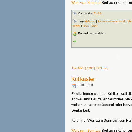
Wort zum Sonntag
Beitrag in kultur-on
Categories
Politik
Tags
Adorno
|
Atombombenabwurf
|
Ge
Terror
|
USA
|
York
Posted by redaktion
Get MP3 (7 MB | 8:03 min)
Kritikaster
2010-03-13
Es gibt immer weniger Kritiker, weil die
Kritiker sind Beurteiler, Vermittler. Si
weisen zusammenfassend oder hervor
Denkarbeit.
Kolumne “Wort zum Sonntag” von Hai
Wort zum Sonntag
Beitrag in kultur-on