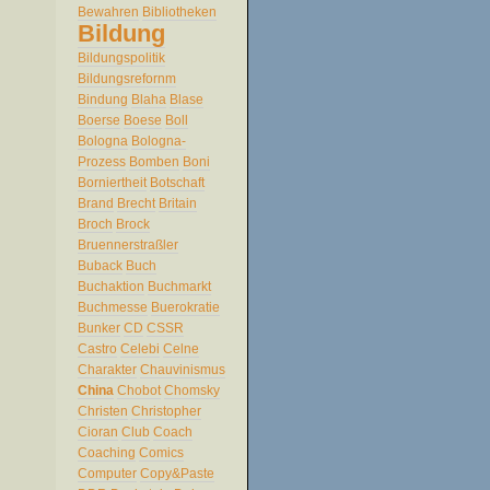
Bewahren
Bibliotheken
Bildung
Bildungspolitik
Bildungsrefornm
Bindung
Blaha
Blase
Boerse
Boese
Boll
Bologna
Bologna-
Prozess
Bomben
Boni
Borniertheit
Botschaft
Brand
Brecht
Britain
Broch
Brock
Bruennerstraßler
Buback
Buch
Buchaktion
Buchmarkt
Buchmesse
Buerokratie
Bunker
CD
CSSR
Castro
Celebi
Celne
Charakter
Chauvinismus
China
Chobot
Chomsky
Christen
Christopher
Cioran
Club
Coach
Coaching
Comics
Computer
Copy&Paste