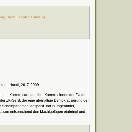
dung
|
Kritik
|
Literatur
|
Unbildung
o L. Handl, 26. 7. 2009
che die Kommissare und ihre Kommissionen der EU den
der ZK-Geist, der eine überfällige Demokratisierung der
em Scheinparlament abspeist und in ungeahnter,
eressen entsprechend den Machtgefügen einbringt und