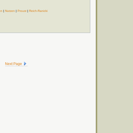
en
|
Nutzen
|
Proust
|
Reich-Ranicki
Next Page