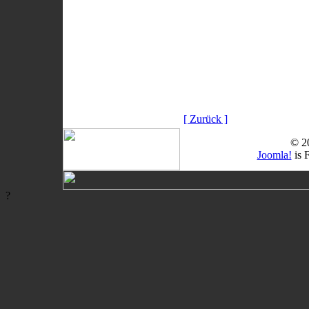
[ Zurück ]
© 2
Joomla!
is 
?