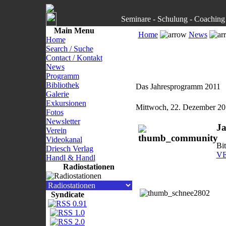
Seminare - Schulung - Coaching 
Main Menu
Home
News
Home
Search / Suche
Contact / Kontakt
News
Programm
Bibliothek
Das Jahresprogramm 2011
Galerie
Exkursionen
Mittwoch, 22. Dezember 2
Fotos
Newsletter
J
Verein
Videokanal
Bit
Driesch Verlag
V
Handl & Handl
Radiostationen
Syndicate