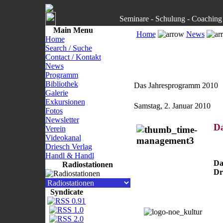
Seminare - Schulung - Coaching 
Main Menu
Home
News
Home
Search / Suche
Contact / Kontakt
News
Programm
Bibliothek
Das Jahresprogramm 2010
Galerie
Exkursionen
Samstag, 2. Januar 2010
Fotos
Newsletter
D
Verein
Videokanal
Driesch Verlag
Handl & Handl
Da
Radiostationen
Dr
Syndicate