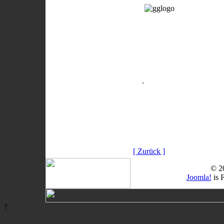
.
[ Zurück ]
© 2
Joomla!
is 
?