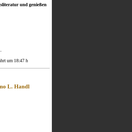
literatur und genießen
.
hrt um 18:47 h
imo L. Handl