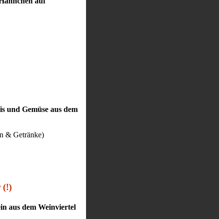
Hähnchen auf
Reis und Gemüse aus dem
sen & Getränke)
(!)
in aus dem Weinviertel