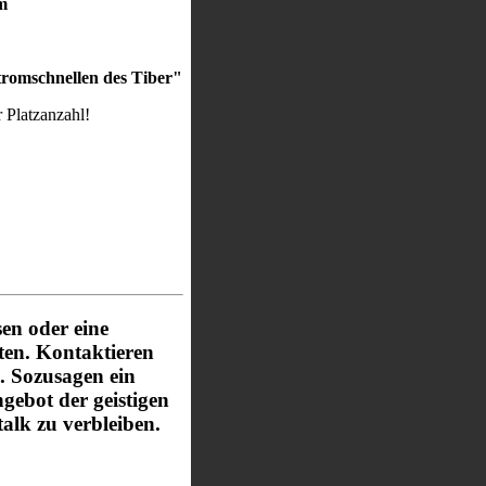
m
romschnellen des Tiber"
r Platzanzahl!
en oder eine
ten. Kontaktieren
. Sozusagen ein
ebot der geistigen
talk zu verbleiben.