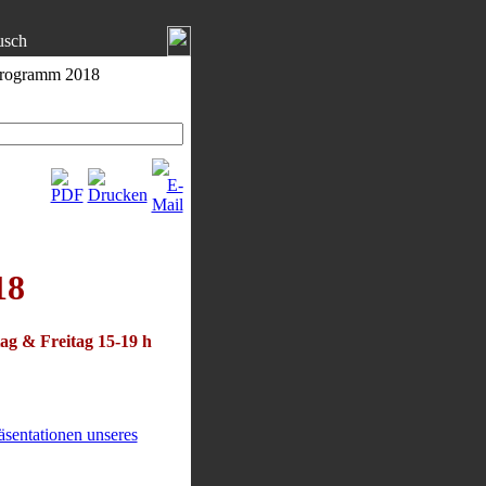
usch
programm 2018
18
ag & Freitag 15-19 h
sentationen unseres