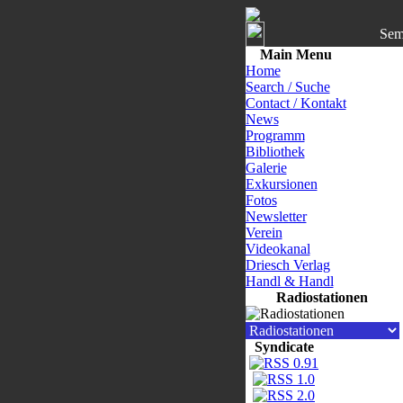
Sem
Main Menu
Home
Search / Suche
Contact / Kontakt
News
Programm
Bibliothek
Galerie
Exkursionen
Fotos
Newsletter
Verein
Videokanal
Driesch Verlag
Handl & Handl
Radiostationen
Syndicate