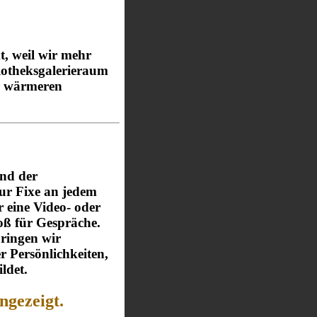
, weil wir mehr
iotheksgalerieraum
er wärmeren
nd der
ur Fixe
an
jedem
 eine Video- oder
oß für Gespräche.
bringen wir
r Persönlichkeiten,
ldet.
ngezeigt.