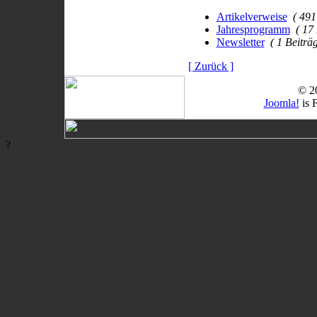
Artikelverweise
( 491
Jahresprogramm
( 17
Newsletter
( 1 Beiträg
[ Zurück ]
© 2
Joomla!
is 
?