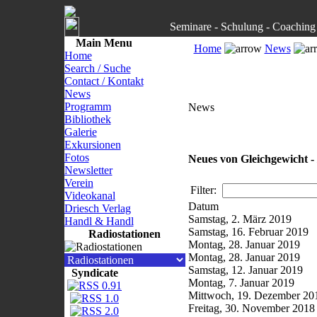
Seminare - Schulung - Coaching 
Main Menu
Home
News
Home
Search / Suche
Contact / Kontakt
News
Programm
News
Bibliothek
Galerie
Exkursionen
Fotos
Neues von Gleichgewicht -
Newsletter
Verein
Filter:
Videokanal
Datum
Driesch Verlag
Samstag, 2. März 2019
Handl & Handl
Samstag, 16. Februar 2019
Radiostationen
Montag, 28. Januar 2019
Montag, 28. Januar 2019
Samstag, 12. Januar 2019
Syndicate
Montag, 7. Januar 2019
Mittwoch, 19. Dezember 20
Freitag, 30. November 2018